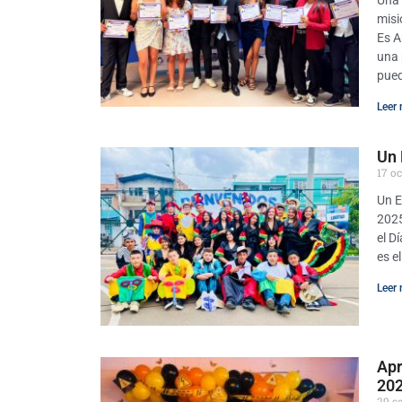
Una 
misi
Es A
una 
pued
Leer 
Un 
17 o
Un E
2025
el D
es e
Leer 
Apr
20
29 s