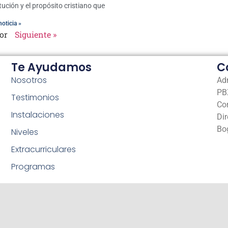
itución y el propósito cristiano que
noticia »
or
Siguiente »
Te Ayudamos
C
Nosotros
Ad
PBX
Testimonios
Co
Instalaciones
Dir
Bo
Niveles
Extracurriculares
Programas