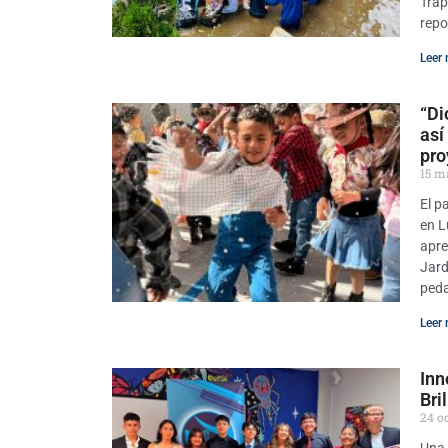
Trap
repo
Leer 
“Di
así
pro
15 m
El p
en L
apre
Jard
peda
Leer 
Inn
Bri
24 o