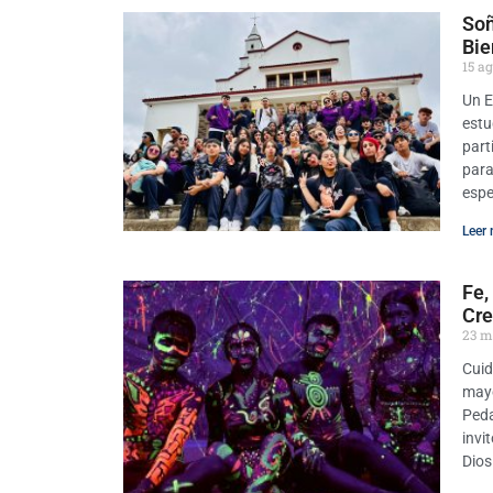
Soñ
Bie
15 a
Un E
estu
part
para
espe
Leer 
Fe,
Cre
23 m
Cuid
mayo
Peda
invi
Dios