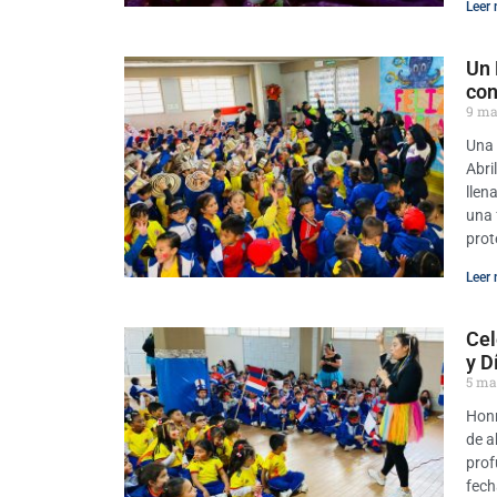
Leer 
Un 
con
9 ma
Una 
Abri
llen
una 
prot
Leer 
Cel
y D
5 ma
Honr
de a
prof
fech