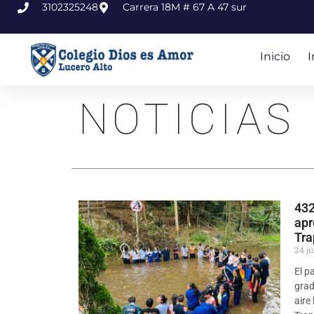
3102325248
Carrera 18M # 67 A 47 sur
Inicio
I
NOTICIAS
432
apr
Tra
24 ju
El p
grad
aire