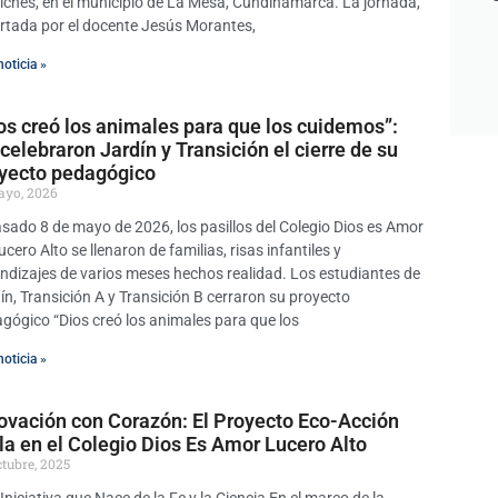
iches, en el municipio de La Mesa, Cundinamarca. La jornada,
rtada por el docente Jesús Morantes,
noticia »
os creó los animales para que los cuidemos”:
 celebraron Jardín y Transición el cierre de su
yecto pedagógico
ayo, 2026
asado 8 de mayo de 2026, los pasillos del Colegio Dios es Amor
ucero Alto se llenaron de familias, risas infantiles y
ndizajes de varios meses hechos realidad. Los estudiantes de
ín, Transición A y Transición B cerraron su proyecto
gógico “Dios creó los animales para que los
noticia »
ovación con Corazón: El Proyecto Eco-Acción
lla en el Colegio Dios Es Amor Lucero Alto
ctubre, 2025