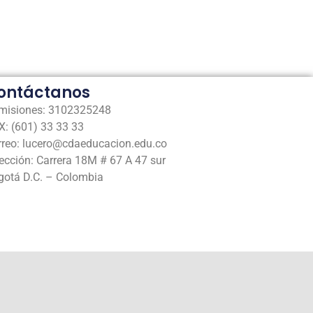
ontáctanos
misiones: 3102325248
: (601) 33 33 33
rreo: lucero@cdaeducacion.edu.co
ección: Carrera 18M # 67 A 47 sur
gotá D.C. – Colombia