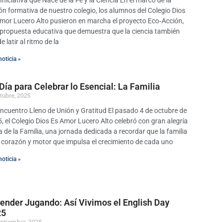
Iniciativa que Nace de la Fe y la Ciencia En el marco de la
ón formativa de nuestro colegio, los alumnos del Colegio Dios
mor Lucero Alto pusieron en marcha el proyecto Eco‑Acción,
propuesta educativa que demuestra que la ciencia también
e latir al ritmo de la
noticia »
Día para Celebrar lo Esencial: La Familia
ctubre, 2025
ncuentro Lleno de Unión y Gratitud El pasado 4 de octubre de
, el Colegio Dios Es Amor Lucero Alto celebró con gran alegría
ía de la Familia, una jornada dedicada a recordar que la familia
l corazón y motor que impulsa el crecimiento de cada uno
noticia »
ender Jugando: Así Vivimos el English Day
25
eptiembre, 2025