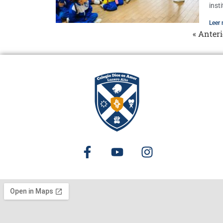
inst
Leer 
« Anteri