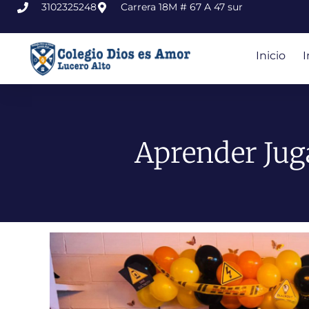
3102325248
Carrera 18M # 67 A 47 sur
Inicio
I
Aprender Juga