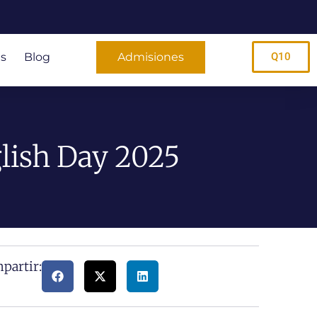
s
Blog
Admisiones
Q10
glish Day 2025
partir: