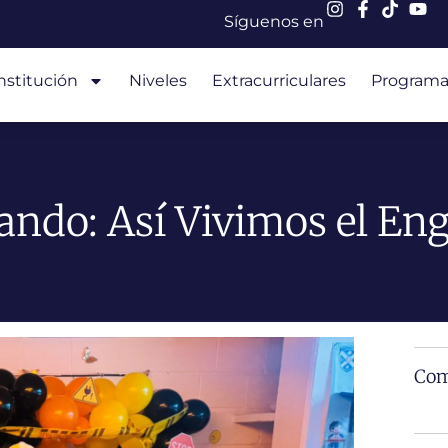
Síguenos en
nstitución
Niveles
Extracurriculares
Programa
ndo: Así Vivimos el En
Com