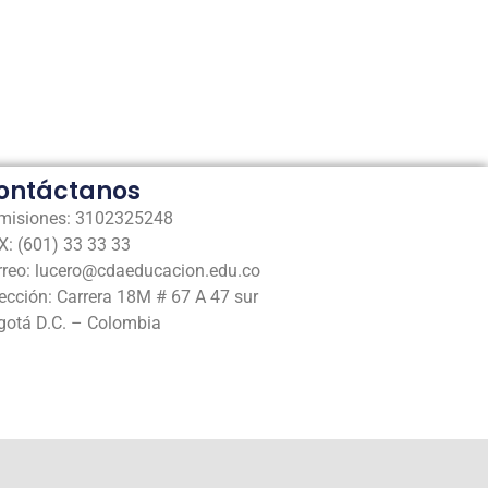
ontáctanos
misiones: 3102325248
: (601) 33 33 33
rreo: lucero@cdaeducacion.edu.co
ección: Carrera 18M # 67 A 47 sur
gotá D.C. – Colombia