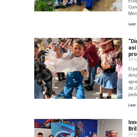
Ecop
Cund
Mor
Leer 
“Di
así
pr
15 m
El p
Amor
apre
de J
peda
Leer 
Inn
Bri
24 o