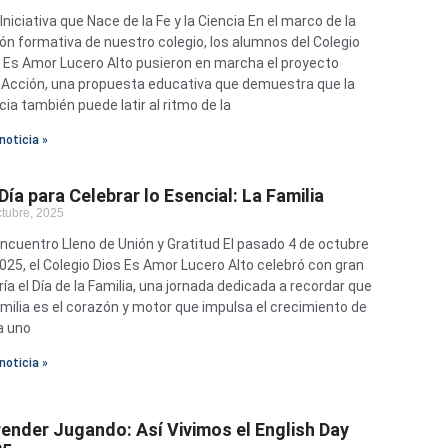
Iniciativa que Nace de la Fe y la Ciencia En el marco de la
ón formativa de nuestro colegio, los alumnos del Colegio
 Es Amor Lucero Alto pusieron en marcha el proyecto
Acción, una propuesta educativa que demuestra que la
cia también puede latir al ritmo de la
noticia »
Día para Celebrar lo Esencial: La Familia
ctubre, 2025
ncuentro Lleno de Unión y Gratitud El pasado 4 de octubre
025, el Colegio Dios Es Amor Lucero Alto celebró con gran
ría el Día de la Familia, una jornada dedicada a recordar que
amilia es el corazón y motor que impulsa el crecimiento de
a uno
noticia »
ender Jugando: Así Vivimos el English Day