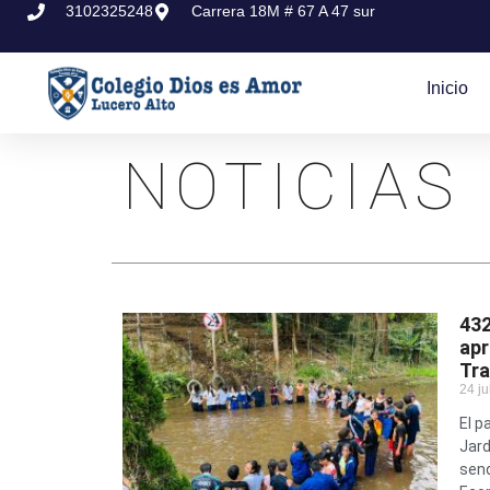
3102325248
Carrera 18M # 67 A 47 sur
Inicio
NOTICIAS
432
apr
Tra
24 ju
El p
Jard
send