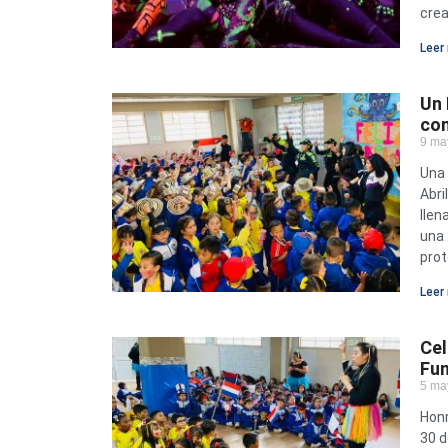
crea
Leer 
Un 
con
9 ma
Una 
Abri
llen
una 
prot
Leer 
Ce
Fun
5 ma
Honr
30 d