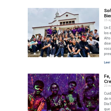
Soñ
Bie
15 a
Un E
los 
Alto
dise
voca
pres
Leer 
Fe,
Cre
23 m
Cuid
de m
Día 
que 