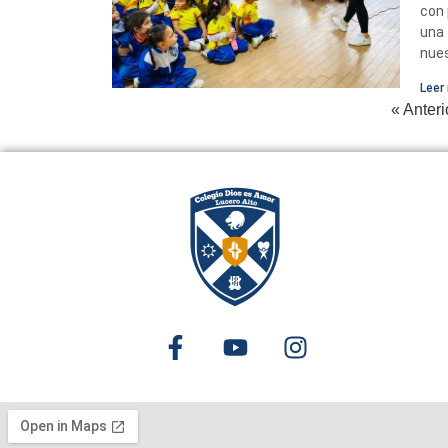
con 
una 
nues
Leer 
« Anteri