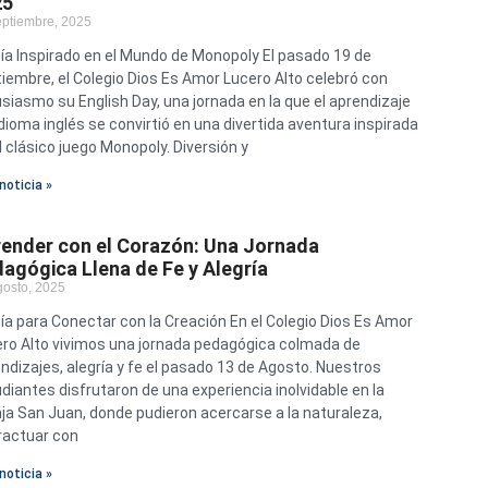
25
eptiembre, 2025
ía Inspirado en el Mundo de Monopoly El pasado 19 de
iembre, el Colegio Dios Es Amor Lucero Alto celebró con
siasmo su English Day, una jornada en la que el aprendizaje
idioma inglés se convirtió en una divertida aventura inspirada
l clásico juego Monopoly. Diversión y
noticia »
ender con el Corazón: Una Jornada
agógica Llena de Fe y Alegría
gosto, 2025
ía para Conectar con la Creación En el Colegio Dios Es Amor
ro Alto vivimos una jornada pedagógica colmada de
ndizajes, alegría y fe el pasado 13 de Agosto. Nuestros
diantes disfrutaron de una experiencia inolvidable en la
ja San Juan, donde pudieron acercarse a la naturaleza,
ractuar con
noticia »