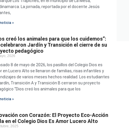
arque Los Trapiches, en el municipio de La Mesa,
inamarca. La jornada, reportada por el docente Jesús
antes,
noticia »
os creó los animales para que los cuidemos”:
 celebraron Jardín y Transición el cierre de su
oyecto pedagógico
ayo, 2026
asado 8 de mayo de 2026, los pasillos del Colegio Dios es
 en Lucero Alto se llenaron de familias, risas infantiles y
ndizajes de varios meses hechos realidad. Los estudiantes
ardín, Transición A y Transición B cerraron su proyecto
gógico “Dios creó los animales para que los
noticia »
ovación con Corazón: El Proyecto Eco-Acción
lla en el Colegio Dios Es Amor Lucero Alto
ctubre, 2025