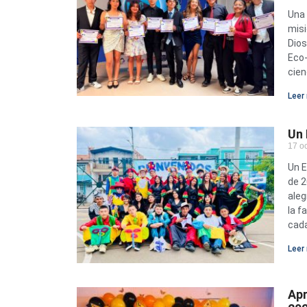
Una 
misi
Dios
Eco‑
cien
Leer 
Un 
17 o
Un E
de 2
aleg
la f
cad
Leer 
Apr