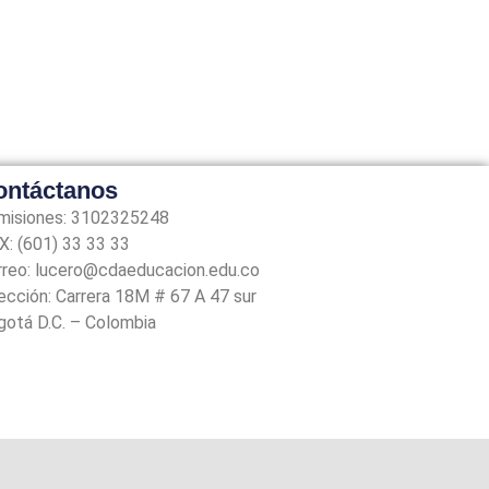
ontáctanos
misiones: 3102325248
: (601) 33 33 33
rreo: lucero@cdaeducacion.edu.co
ección: Carrera 18M # 67 A 47 sur
gotá D.C. – Colombia