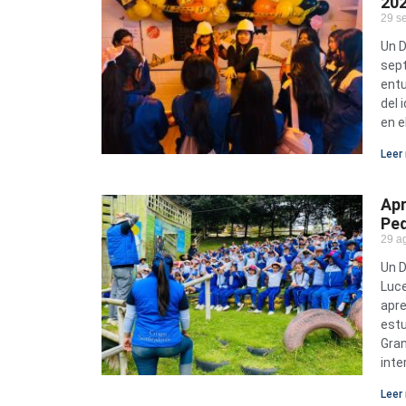
20
29 s
Un D
sept
entu
del 
en e
Leer 
Apr
Ped
29 a
Un D
Luce
apre
estu
Gran
inte
Leer 