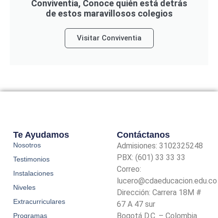
Conviventia, Conoce quién está detrás
de estos maravillosos colegios
Visitar Conviventia
Te Ayudamos
Contáctanos
Nosotros
Admisiones: 3102325248
PBX: (601) 33 33 33
Testimonios
Correo:
Instalaciones
lucero@cdaeducacion.edu.co
Niveles
Dirección: Carrera 18M #
Extracurriculares
67 A 47 sur
Bogotá D.C. – Colombia
Programas